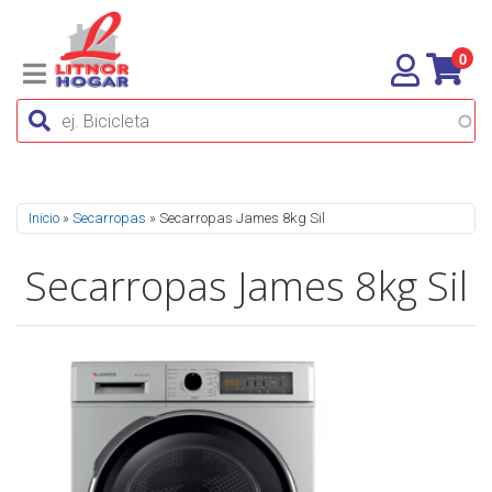
0
Se encuentra usted aquí
Inicio
»
Secarropas
» Secarropas James 8kg Sil
Secarropas James 8kg Sil