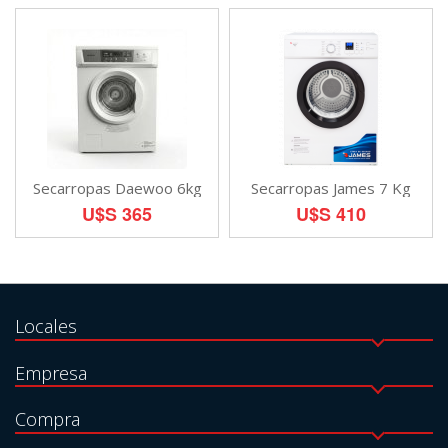
Secarropas Daewoo 6kg
Secarropas James 7 Kg
U$S 365
U$S 410
Locales
Empresa
Compra