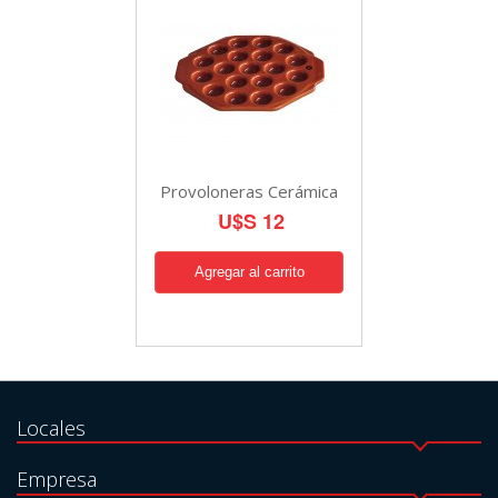
Provoloneras Cerámica
U$S 12
Locales
Empresa