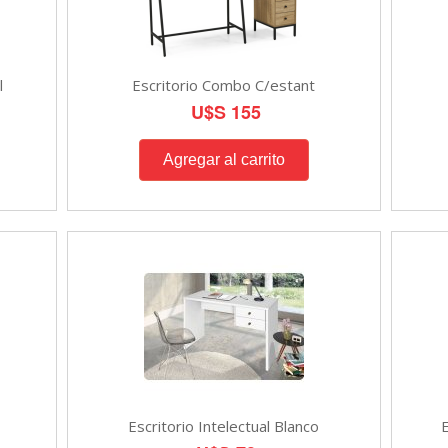
l
Escritorio Combo C/estant
U$S 155
Escritorio Intelectual Blanco
E