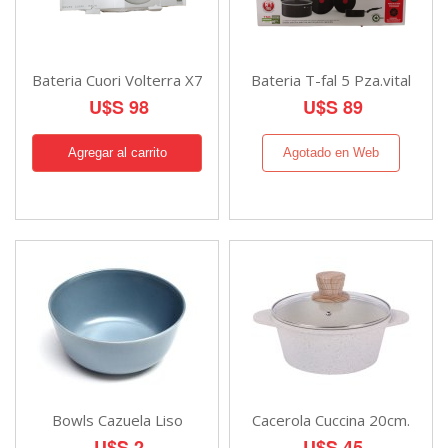
Bateria Cuori Volterra X7
Bateria T-fal 5 Pza.vital
U$S 98
U$S 89
Agotado en Web
Bowls Cazuela Liso
Cacerola Cuccina 20cm.
U$S 2
U$S 45