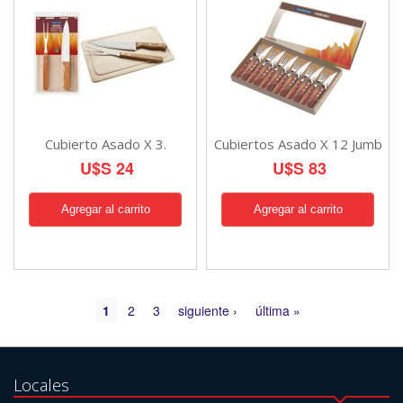
Cubierto Asado X 3.
Cubiertos Asado X 12 Jumb
U$S 24
U$S 83
Páginas
1
2
3
siguiente ›
última »
Locales