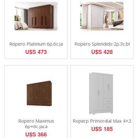
Ropero Platinium 6p.6c.ja
Ropero Splendido 2p.3c.bl
U$S 473
U$S 428
Ropero Maximus
Roperp Primordial Max 4+2
6p+6c.jaca
U$S 185
U$S 366