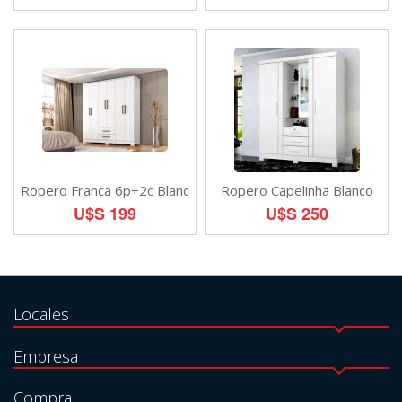
Ropero Franca 6p+2c Blanc
Ropero Capelinha Blanco
U$S 199
U$S 250
Locales
Empresa
Compra