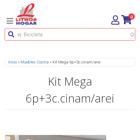
0
Se encuentra usted aquí
Inicio
»
Muebles Cocina
» Kit Mega 6p+3c.cinam/arei
Kit Mega
6p+3c.cinam/arei