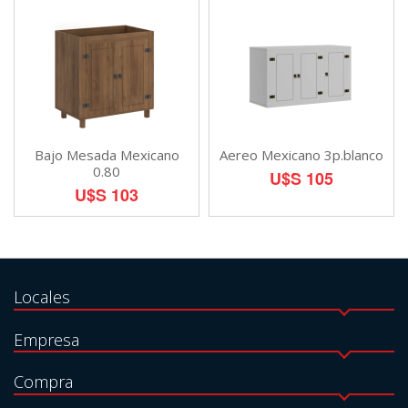
Bajo Mesada Mexicano
Aereo Mexicano 3p.blanco
0.80
U$S 105
U$S 103
Locales
Empresa
Compra