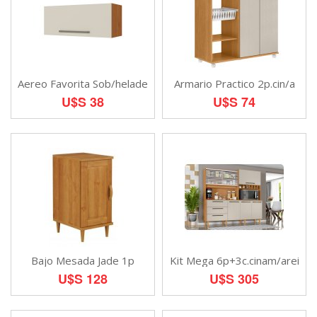
Aereo Favorita Sob/helade
Armario Practico 2p.cin/a
U$S 38
U$S 74
Bajo Mesada Jade 1p
Kit Mega 6p+3c.cinam/arei
U$S 128
U$S 305