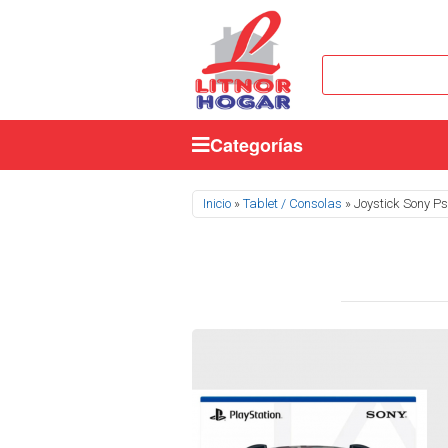
Categorías
Se encuentra usted aquí
Inicio
»
Tablet / Consolas
» Joystick Sony P