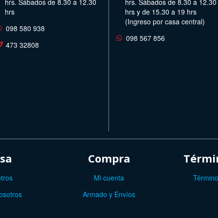
hrs. Sábados de 8.30 a 12.30
hrs. Sábados de 8.30 a 12.30
hrs
hrs y de 15.30 a 19 hrs
(Ingreso por casa central)
098 580 938
098 567 856
473 32808
sa
Compra
Términ
tros
Mi cuenta
Término
osotros
Armado y Envíos