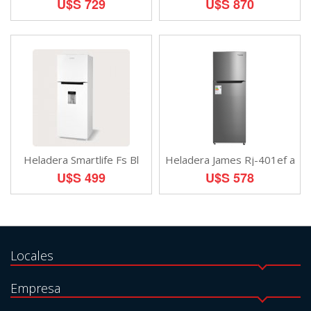
U$S 729
U$S 870
Heladera Smartlife Fs Bl
Heladera James Rj-401ef a
U$S 499
U$S 578
Locales
Empresa