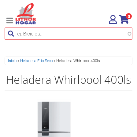
0
Se encuentra usted aquí
Inicio
»
Heladera Frío Seco
» Heladera Whirlpool 400ls
Heladera Whirlpool 400ls