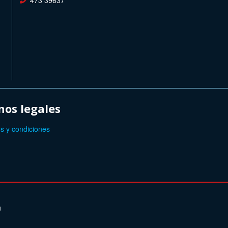
473 39637
os legales
s y condiciones
n