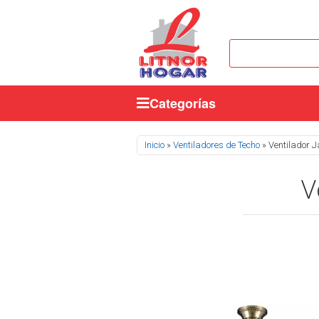
Categorías
Se encuentra usted aquí
Inicio
»
Ventiladores de Techo
» Ventilador 
V