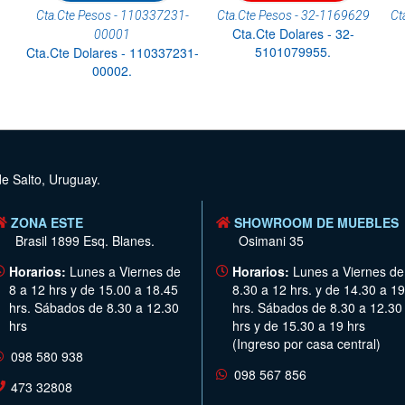
Cta.Cte Pesos - 110337231-
Cta.Cte Pesos - 32-1169629
Ct
Cta.Cte Dolares - 32-
00001
5101079955.
Cta.Cte Dolares - 110337231-
00002.
de Salto, Uruguay.
ZONA ESTE
SHOWROOM DE MUEBLES
Brasil 1899 Esq. Blanes.
Osimani 35
Horarios:
Lunes a Viernes de
Horarios:
Lunes a Viernes de
8 a 12 hrs y de 15.00 a 18.45
8.30 a 12 hrs. y de 14.30 a 19
hrs. Sábados de 8.30 a 12.30
hrs. Sábados de 8.30 a 12.30
hrs
hrs y de 15.30 a 19 hrs
(Ingreso por casa central)
098 580 938
098 567 856
473 32808