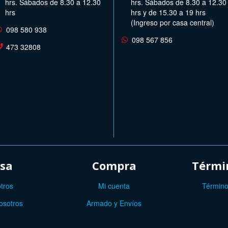
hrs. Sábados de 8.30 a 12.30
hrs. Sábados de 8.30 a 12.30
hrs
hrs y de 15.30 a 19 hrs
(Ingreso por casa central)
098 580 938
098 567 856
473 32808
sa
Compra
Términ
tros
Mi cuenta
Término
osotros
Armado y Envíos