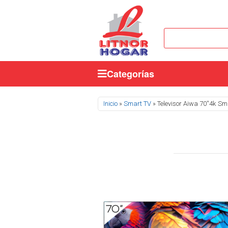
Categorías
Se encuentra usted aquí
Inicio
»
Smart TV
» Televisor Aiwa 70''4k S