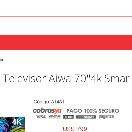
mar
Televisor Aiwa 70''4k Smar
Código: 31481
U$S 799