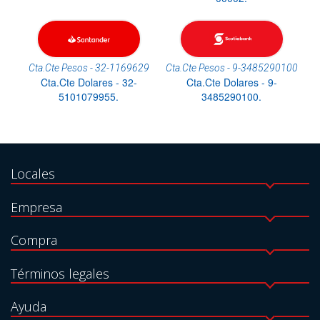
Cta.Cte Pesos - 32-1169629
Cta.Cte Pesos - 9-3485290100
Cta.Cte Dolares - 32-
Cta.Cte Dolares - 9-
5101079955.
3485290100.
Locales
Empresa
Compra
Términos legales
Ayuda