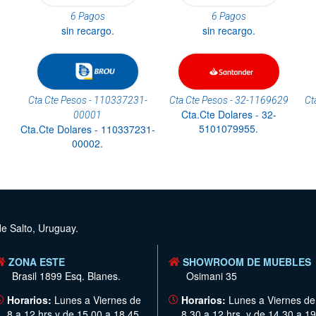
6 Pagos
6 Pagos
sin recargo.
sin recargo.
Cta.Cte Pesos - 110337231-
Cta.Cte Pesos - 32-1169629
Ct
Cta.Cte Dolares - 32-
00001
5101079955.
Cta.Cte Dolares - 110337231-
00002.
de Salto, Uruguay.
ZONA ESTE
SHOWROOM DE MUEBLES
Brasil 1899 Esq. Blanes.
Osimani 35
Horarios:
Lunes a Viernes de
Horarios:
Lunes a Viernes de
8 a 12 hrs y de 15.00 a 18.45
8.30 a 12 hrs. y de 14.30 a 19