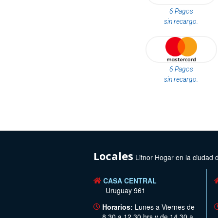
6 Pagos
sin recargo.
6 Pagos
sin recargo.
Locales
Litnor Hogar en la ciudad 
CASA CENTRAL
Uruguay 961
Horarios:
Lunes a Viernes de
8.30 a 12.30 hrs y de 14.30 a