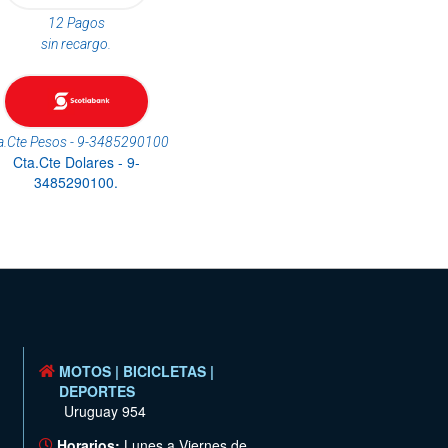
12 Pagos
sin recargo.
a.Cte Pesos - 9-3485290100
Cta.Cte Dolares - 9-
3485290100.
MOTOS | BICICLETAS |
DEPORTES
Uruguay 954
Horarios:
Lunes a Viernes de