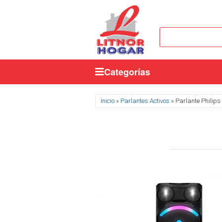
Categorías
Se encuentra usted aquí
Inicio
»
Parlantes Activos
» Parlante Philips