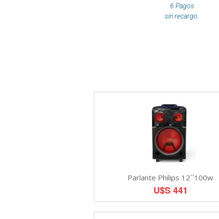
6 Pagos
sin recargo.
Parlante Philips 12´´100w
U$S 441