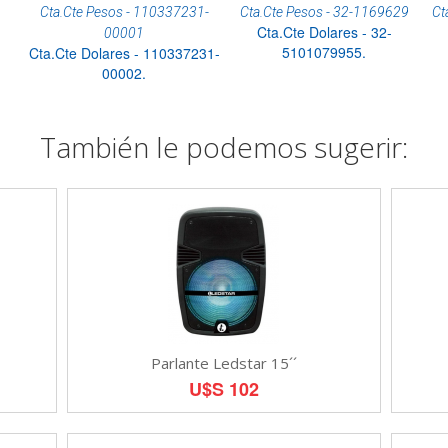
Cta.Cte Pesos - 110337231-
Cta.Cte Pesos - 32-1169629
Ct
Cta.Cte Dolares - 32-
00001
5101079955.
Cta.Cte Dolares - 110337231-
00002.
También le podemos sugerir:
Parlante Ledstar 15´´
U$S 102