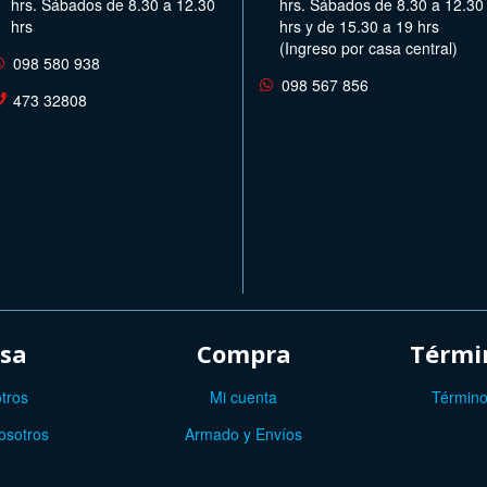
hrs. Sábados de 8.30 a 12.30
hrs. Sábados de 8.30 a 12.30
hrs
hrs y de 15.30 a 19 hrs
(Ingreso por casa central)
098 580 938
098 567 856
473 32808
sa
Compra
Términ
tros
Mi cuenta
Término
osotros
Armado y Envíos