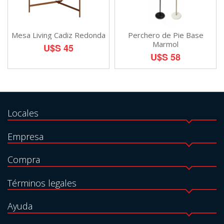
Mesa Living Cadiz Redonda
Perchero de Pie Base
Marmol
U$S 45
U$S 58
Locales
Empresa
Compra
Términos legales
Ayuda