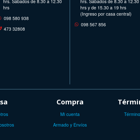
hrs. Sábados de 8.30 a 12.30
hrs. Sábados de 8.30 a 12.30
hrs
hrs y de 15.30 a 19 hrs
(Ingreso por casa central)
098 580 938
098 567 856
473 32808
sa
Compra
Términ
tros
Mi cuenta
Término
osotros
Armado y Envíos