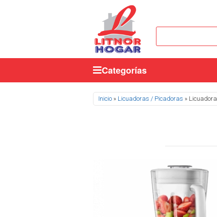
Categorías
Se encuentra usted aquí
Inicio
»
Licuadoras / Picadoras
» Licuadora