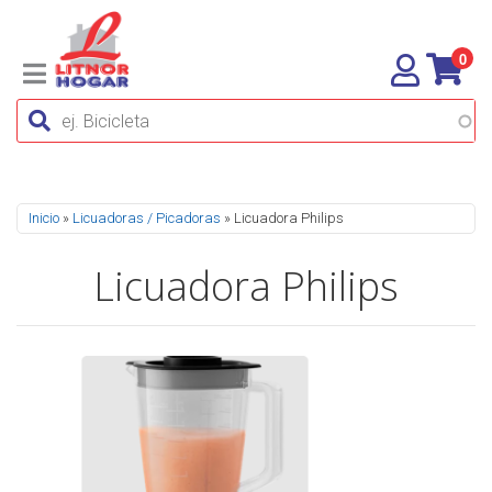
0
Se encuentra usted aquí
Inicio
»
Licuadoras / Picadoras
» Licuadora Philips
Licuadora Philips