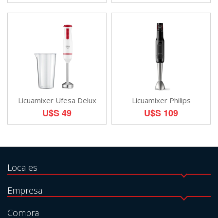
Licuamixer Ufesa Delux
Licuamixer Philips
U$S 49
U$S 109
Locales
Empresa
Compra