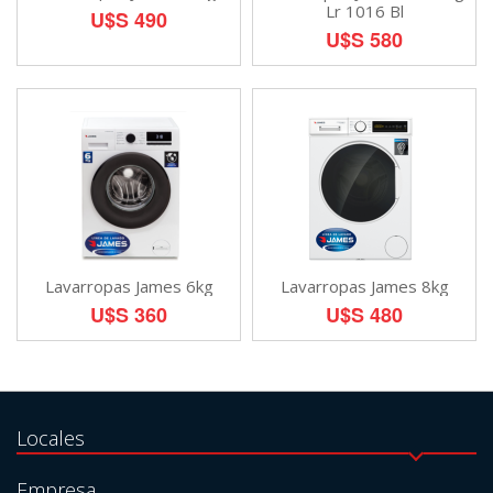
Lr 1016 Bl
U$S 490
U$S 580
Lavarropas James 6kg
Lavarropas James 8kg
U$S 360
U$S 480
Locales
Empresa