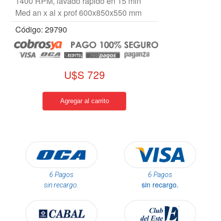
1400 RPM, lavado rápido en 15 min
Med an x al x prof 600x850x550 mm
Código: 29790
U$S 729
6 Pagos
6 Pagos
sin recargo.
sin recargo.