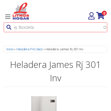
0
Se encuentra usted aquí
Inicio
»
Heladera Frío Seco
» Heladera James Rj 301 Inv
Heladera James Rj 301
Inv