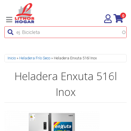
0
Se encuentra usted aquí
Inicio
»
Heladera Frío Seco
» Heladera Enxuta 516l Inox
Heladera Enxuta 516l
Inox