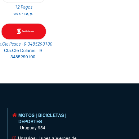
12 Pagos
sin recargo.
a.Cte Pesos - 9-3485290100
Cta.Cte Dolares - 9-
3485290100.
MOTOS | BICICLETAS |
DEPORTES
Uruguay 954
Horarios:
Lunes a Viernes de