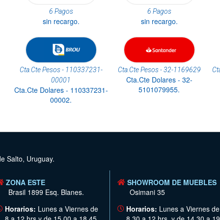
6 Pagos
6 Pagos
sin recargo.
sin recargo.
Cta.Cte Pesos - 110337231-
Cta.Cte Pesos - 32-1169629
Ct
Cta.Cte Dolares - 32-
00001
5101079955.
Cta.Cte Dolares - 110337231-
00002.
de Salto, Uruguay.
ZONA ESTE
SHOWROOM DE MUEBLES
Brasil 1899 Esq. Blanes.
Osimani 35
Horarios:
Lunes a Viernes de
Horarios:
Lunes a Viernes de
8 a 12 hrs y de 15.00 a 18.45
8.30 a 12 hrs. y de 14.30 a 19