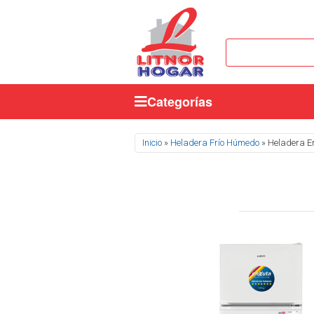
Categorías
Se encuentra usted aquí
Inicio
»
Heladera Frío Húmedo
» Heladera E