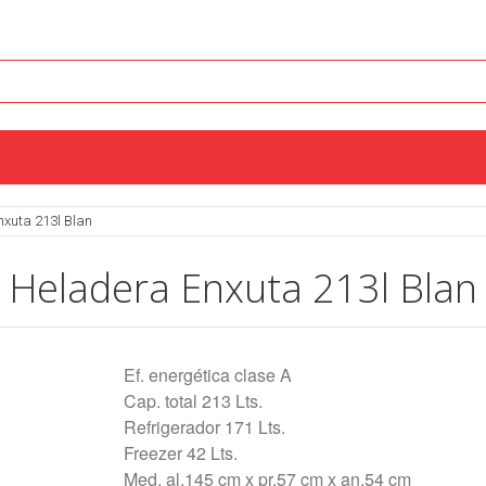
nxuta 213l Blan
Heladera Enxuta 213l Blan
Ef. energética clase A
Cap. total 213 Lts.
Refrigerador 171 Lts.
Freezer 42 Lts.
Med. al.145 cm x pr.57 cm x an.54 cm