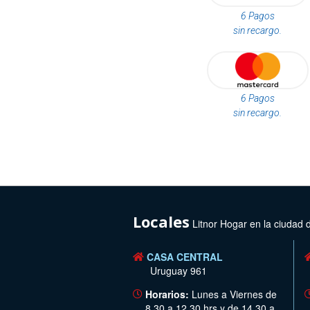
6 Pagos
sin recargo.
6 Pagos
sin recargo.
Locales
Litnor Hogar en la ciudad 
CASA CENTRAL
Uruguay 961
Horarios:
Lunes a Viernes de
8.30 a 12.30 hrs y de 14.30 a