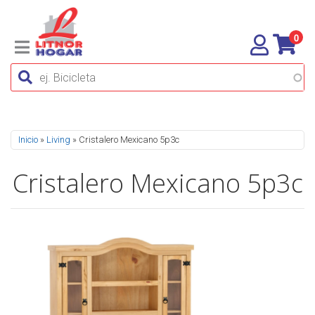
0
Se encuentra usted aquí
Inicio
»
Living
» Cristalero Mexicano 5p3c
Cristalero Mexicano 5p3c