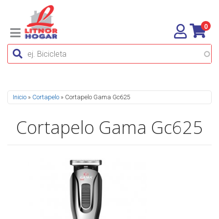
0
Se encuentra usted aquí
Inicio
»
Cortapelo
» Cortapelo Gama Gc625
Cortapelo Gama Gc625