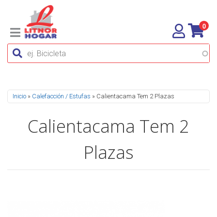
0
Se encuentra usted aquí
Inicio
»
Calefacción / Estufas
» Calientacama Tem 2 Plazas
Calientacama Tem 2
Plazas