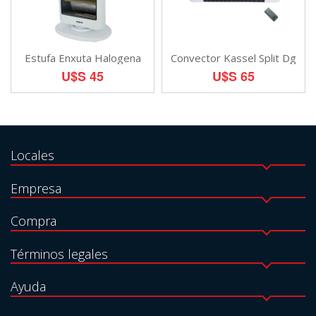
Estufa Enxuta Halogena
Convector Kassel Split Dg
U$S 45
U$S 65
Locales
Empresa
Compra
Términos legales
Ayuda