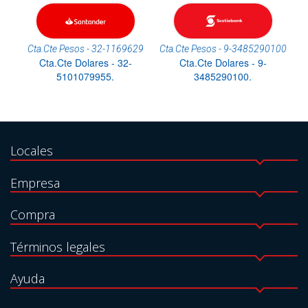
Cta.Cte Pesos - 32-1169629
Cta.Cte Pesos - 9-3485290100
Cta.Cte Dolares - 32-
Cta.Cte Dolares - 9-
5101079955.
3485290100.
Locales
Empresa
Compra
Términos legales
Ayuda