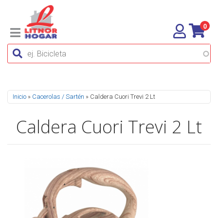
0
Se encuentra usted aquí
Inicio
»
Cacerolas / Sartén
» Caldera Cuori Trevi 2 Lt
Caldera Cuori Trevi 2 Lt