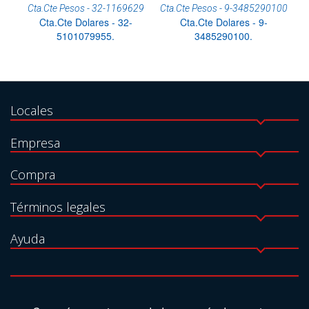
Cta.Cte Pesos - 32-1169629
Cta.Cte Pesos - 9-3485290100
Cta.Cte Dolares - 32-
Cta.Cte Dolares - 9-
5101079955.
3485290100.
Locales
Empresa
Compra
Términos legales
Ayuda