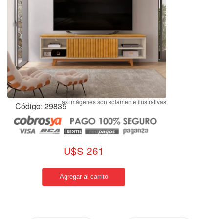
Código: 29835
U$S 261