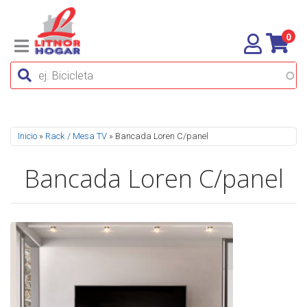
0
Se encuentra usted aquí
Inicio
»
Rack / Mesa TV
» Bancada Loren C/panel
Bancada Loren C/panel