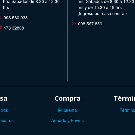
hrs. Sábados de 8.30 a 12.30
hrs. Sábados de 8.30 a 12.30
hrs
hrs y de 15.30 a 19 hrs
(Ingreso por casa central)
098 580 938
098 567 856
473 32808
sa
Compra
Términ
tros
Mi cuenta
Término
osotros
Armado y Envíos