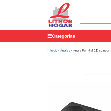
Categorías
Se encuentra usted aquí
Inicio
»
Anafes
» Anafe Punktal 2 Disc.negr