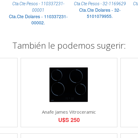
Cta.Cte Pesos - 110337231-
Cta.Cte Pesos - 32-1169629
Ct
Cta.Cte Dolares - 32-
00001
5101079955.
Cta.Cte Dolares - 110337231-
00002.
También le podemos sugerir:
Anafe James Vitroceramic
U$S 250